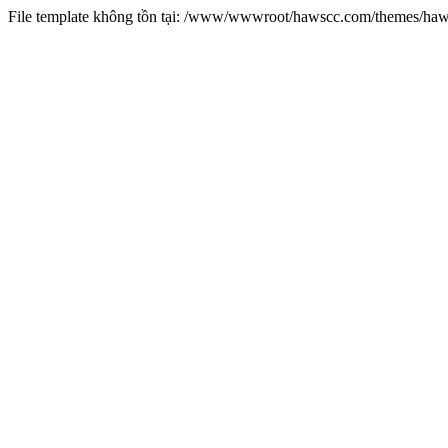
File template không tồn tại: /www/wwwroot/hawscc.com/themes/ha